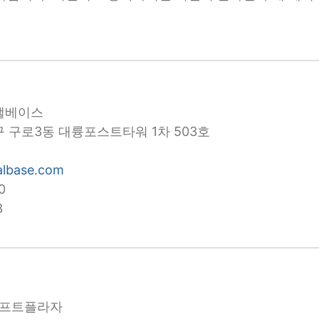
챌베이스
 구로3동 대륭포스트타워 1차 503호
albase.com
0
3
소프트플라자