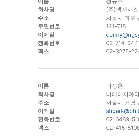
이름
성규호
회사명
(주)넥젠시
주소
서울시 마포구 
우편번호
121-718
이메일
denny@ngsy
전화번호
02-714-644
팩스
02-3275-22
이름
박성훈
회사명
비에이치아
주소
서울시 강남구
이메일
shpark@bhit
전화번호
02-6489-51
팩스
02-415-510