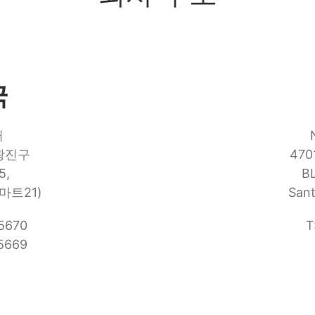
국
터
 광진구
4701
5,
BL
마트21)
Sant
-5670
T
-5669