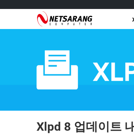
Skip
to
content
Xlpd 8 업데이트 