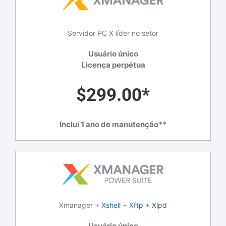
Servidor PC X líder no setor
Usuário único
Licença perpétua
$299.00*
Inclui 1 ano de manutenção**
Xmanager +
Xshell
+
Xftp
+
Xlpd
Usuário único