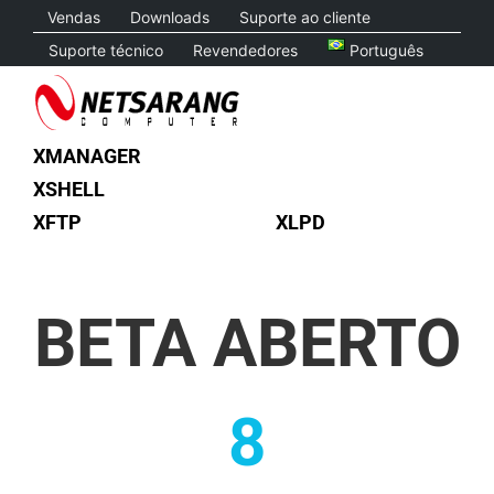
Skip
Vendas
Downloads
Suporte ao cliente
to
Suporte técnico
Revendedores
Português
content
XMANAGER
XSHELL
XFTP
XLPD
BETA ABERTO
8